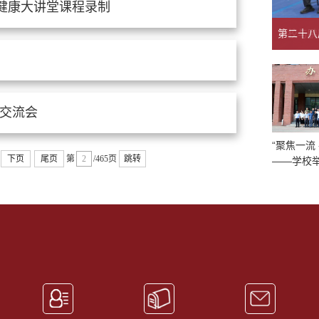
理健康大讲堂课程录制
交流会
“聚焦一流
下页
尾页
第
/465页
跳转
——学校
调研课题